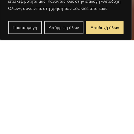
επισκεψιμότητά μας. Κάνοντας κλικ στην επιλογή «Αποδοχή
Όλων», συναινείτε στη χρήση των cookies από εμάς.
Θέα Θάλασσα
Ευρύχωρο Ιδιωτικό Μπαλκόνι
Προσαρμογή
Απόρριψη όλων
Αποδοχή όλων
Ένα άνετο και πλήρως εξοπλισμένο δωμάτιο, ιδανικό
για χαλαρωτικές διακοπές. Διαθέτει δύο μονά
κρεβάτια με φωτεινή και παραδοσιακή διακόσμηση,
κοινόχρηστη κουζίνα με όλες τις απαραίτητες
παροχές για την προετοιμασία γευμάτων, και μπάνιο
με φροντισμένες λεπτομέρειες. Το μπαλκόνι
προσφέρει όμορφη θέα και είναι κατάλληλο για
στιγμές χαλάρωσης. Παρέχονται επίσης βασικά