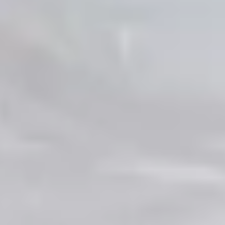
Τα Δωμάτια μας
Άφησσος
Καλέστε μας
+30 2423033711